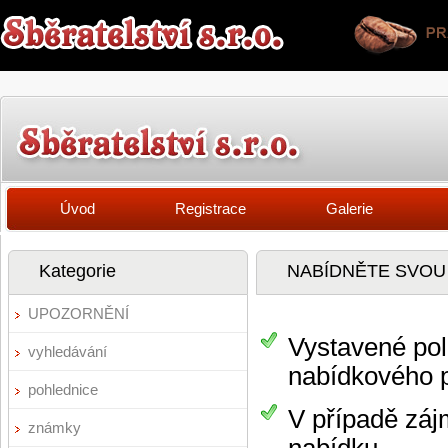
Úvod
Registrace
Galerie
Kategorie
NABÍDNĚTE SVOU
UPOZORNĚNÍ
Vystavené pol
vyhledávání
nabídkového p
pohlednice
V případě záj
známky