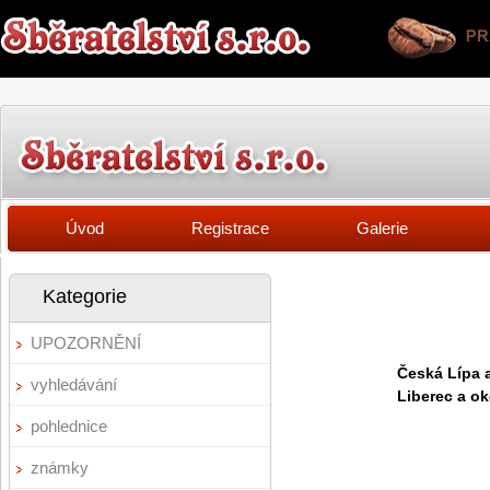
Úvod
Registrace
Galerie
Kategorie
UPOZORNĚNÍ
Česká Lípa a
vyhledávání
Liberec a oko
pohlednice
známky