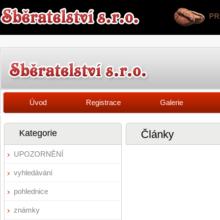
Úvod
Registrace
Galerie
Kategorie
Články
UPOZORNĚNÍ
vyhledávání
pohlednice
známky