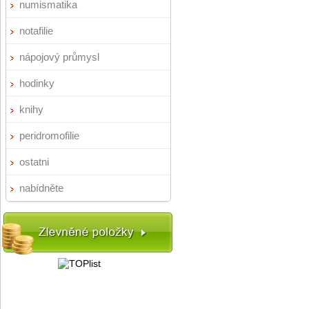
numismatika
notafilie
nápojový průmysl
hodinky
knihy
peridromofilie
ostatni
nabídněte