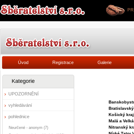
Úvod
Registrace
Galerie
Kategorie
UPOZORNĚNÍ
Banskobystr
vyhledávání
Bratislavský
Košický kraj
pohlednice
Malá a Velká
Nitranský kr
Neurčené - anonym (7)
Nízké Tatry 