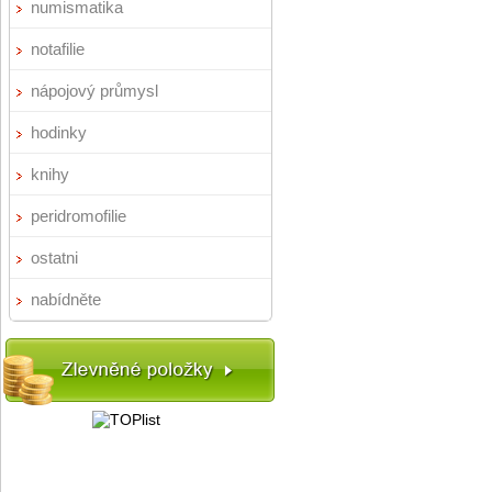
numismatika
notafilie
nápojový průmysl
hodinky
knihy
peridromofilie
ostatni
nabídněte