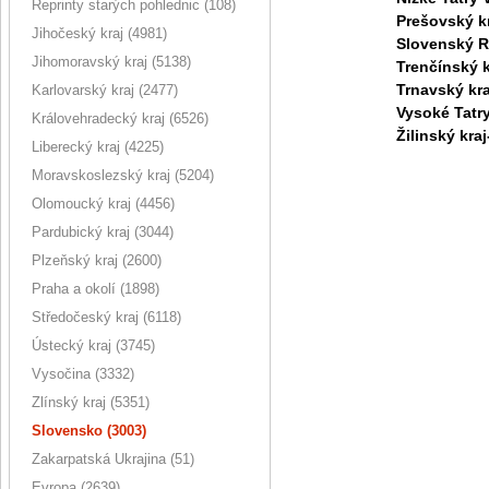
Reprinty starých pohlednic (108)
Prešovský kr
Jihočeský kraj (4981)
Slovenský R
Jihomoravský kraj (5138)
Trenčínský k
Trnavský kra
Karlovarský kraj (2477)
Vysoké Tatr
Královehradecký kraj (6526)
Žilinský kra
Liberecký kraj (4225)
Moravskoslezský kraj (5204)
Olomoucký kraj (4456)
Pardubický kraj (3044)
Plzeňský kraj (2600)
Praha a okolí (1898)
Středočeský kraj (6118)
Ústecký kraj (3745)
Vysočina (3332)
Zlínský kraj (5351)
Slovensko (3003)
Zakarpatská Ukrajina (51)
Evropa (2639)