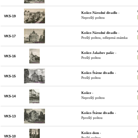
Košice-Národné divadlo
-
VKS-19
Neprošlý poštou
Košice-Národné divadlo
-
VKS-17
Prošlý poštou, odlepená známka
Košice-Jakabov palác
-
VKS-16
Prošlý poštou
Košice-Štátne divadlo
-
VKS-15
Prošlý poštou
Košice
-
VKS-14
Neprošlý poštou
Košice-Štátne divadlo
-
VKS-13
Pprošlý poštou
Košice-dom
-
VKS-10
Prošlý poštou