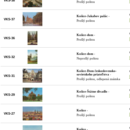
VKS-38
Prošlý poštou
Košice-Jakabov palác
-
VKS-37
Prošlý poštou
Košice-dom
-
VKS-36
Prošlý poštou
Košice-dom
-
VKS-32
Neprošlý poštou
Košice-Dom československo-
sovietskeho priateľstva
-
VKS-31
Prošlý poštou, odlepená známka
Košice-Štátne divadlo
-
VKS-29
Prošlý poštou
Košice
-
VKS-27
Prošlý poštou
Košice
-