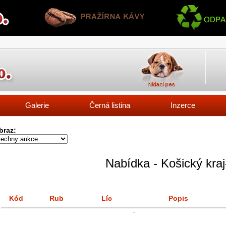
Galerie
Černá listina
Inzerce
braz:
Nabídka - Košický kra
Kód
Rub
Líc
Popis
-