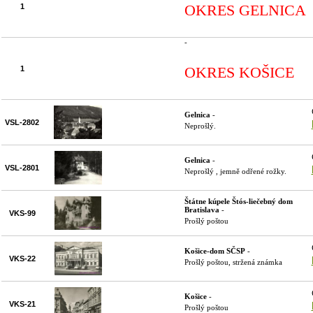
OKRES GELNICA
1
-
OKRES KOŠICE
1
Gelnica
-
VSL-2802
Neprošlý.
Gelnica
-
VSL-2801
Neprošlý , jemně odřené rožky.
Štátne kúpele Štós-liečebný dom
Bratislava
-
VKS-99
Prošlý poštou
Košice-dom SČSP
-
VKS-22
Prošlý poštou, stržená známka
Košice
-
VKS-21
Prošlý poštou