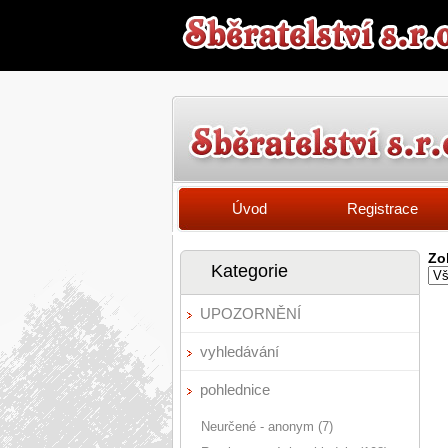
Úvod
Registrace
Zo
Kategorie
UPOZORNĚNÍ
vyhledávání
pohlednice
Neurčené - anonym (7)