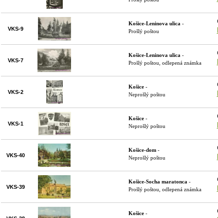
Košice-Leninova ulica
-
VKS-9
Prošlý poštou
Košice-Leninova ulica
-
VKS-7
Prošlý poštou, odlepená známka
Košice
-
VKS-2
Neprošlý poštou
Košice
-
VKS-1
Neprošlý poštou
Košice-dom
-
VKS-40
Neprošlý poštou
Košice-Socha maratonca
-
VKS-39
Prošlý poštou, odlepená známka
Košice
-