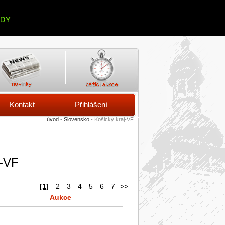
Kontakt
Přihlášení
úvod
-
Slovensko
- Košický kraj-VF
j-VF
[1]
2
3
4
5
6
7
>>
Aukce