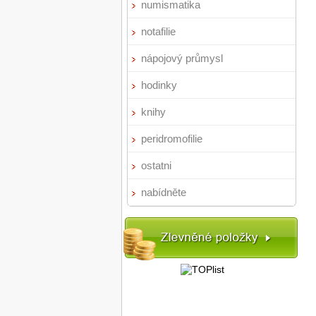
numismatika
notafilie
nápojový průmysl
hodinky
knihy
peridromofilie
ostatni
nabídněte