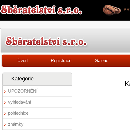
Úvod
Registrace
Galerie
Kategorie
K
UPOZORNĚNÍ
vyhledávání
pohlednice
známky