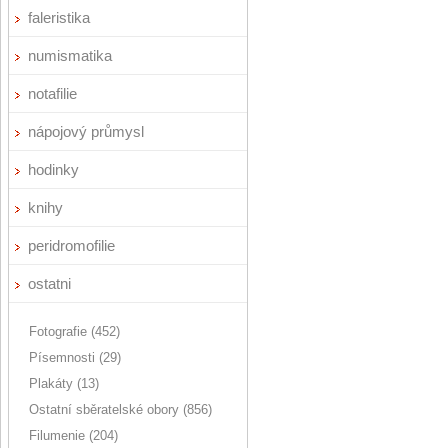
faleristika
numismatika
notafilie
nápojový průmysl
hodinky
knihy
peridromofilie
ostatni
Fotografie (452)
Písemnosti (29)
Plakáty (13)
Ostatní sběratelské obory (856)
Filumenie (204)