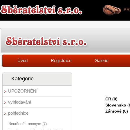
Úvod
Registrace
Galerie
Kategorie
UPOZORNĚNÍ
ČR (0)
vyhledávání
Slovensko (
Žánrové (0)
pohlednice
Neurčené - anonym (7)