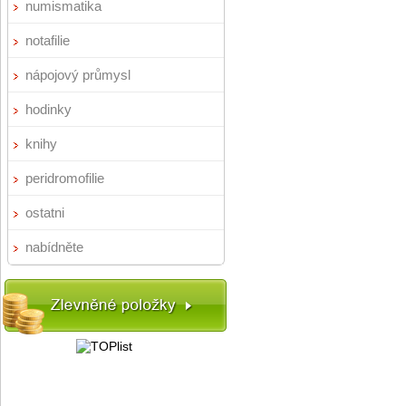
numismatika
notafilie
nápojový průmysl
hodinky
knihy
peridromofilie
ostatni
nabídněte