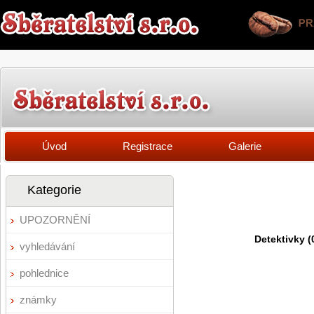
Úvod
Registrace
Galerie
Kategorie
UPOZORNĚNÍ
Detektivky (
vyhledávání
pohlednice
známky