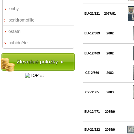
knihy
EU-21/221
2077/81
peridromofilie
ostatni
EU-12/389
2082
nabídněte
EU-12/409
2082
CZ-2/366
2082
CZ-3/585
2083
EU-12/471
2085/9
EU-21/222
2085/9