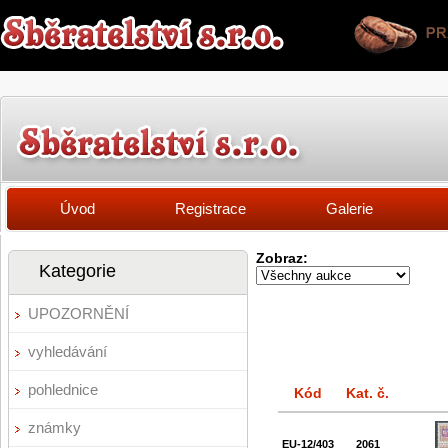
Úvod
Registrace
Galerie
Zobraz:
Kategorie
UPOZORNĚNÍ
vyhledávání
pohlednice
Kód
Kat. č.
známky
EU-12/403
2061