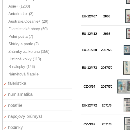
Asie+ (1288)
Antarktida+ (3)
EU-12/407
2066
Austrálie,Oceánie+ (29)
Filatelistické obory (50)
EU-12/412
2066
Polní pošta (7)
Sbírky a partie (2)
EU-21/220
2067/70
Známky za korunu (156)
Listinné kolky (113)
R-nálepky (146)
EU-12/473
2067/70
Námětová filatelie
faleristika
CZ-3/34
2067/70
numismatika
notafilie
EU-12/472
2071/6
nápojový průmysl
CZ-3/47
2071/6
hodinky