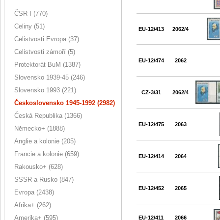
ČSR-I (770)
Celiny (51)
EU-12/413
2062/4
Celistvosti Evropa (37)
Celistvosti zámoří (5)
EU-12/474
2062
Protektorát BuM (1387)
Slovensko 1939-45 (246)
Slovensko 1993 (221)
CZ-3/31
2062/4
Československo 1945-1992 (2982)
Česká Republika (1366)
EU-12/475
2063
Německo+ (1888)
Anglie a kolonie (205)
Francie a kolonie (659)
EU-12/414
2064
Rakousko+ (628)
SSSR a Rusko (847)
EU-12/452
2065
Evropa (2438)
Afrika+ (262)
Amerika+ (595)
EU-12/411
2066