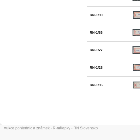
RN-1/90
RN-1/86
RN-1/27
RN-1/28
RN-1/96
Aukce pohlednic a známek - R-nálepky - RN Slovensko