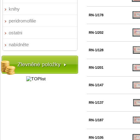
knihy
RN-1/178
peridromofilie
ostatni
RN-1/202
nabídněte
RN-1/128
RN-1/201
RN-1/147
RN-1/137
RN-1/187
RN-1/105