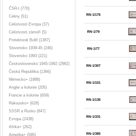
ČSR-I (770)
RN-1/176
Celiny (51)
Celistvosti Evropa (37)
Celistvosti zámoří (5)
RN-1/79
Protektorát BuM (1387)
Slovensko 1939-45 (246)
RN-1/77
Slovensko 1993 (221)
Československo 1945-1992 (2982)
RN-1/307
Česká Republika (1366)
Německo+ (1888)
RN-1/101
Anglie a kolonie (205)
Francie a kolonie (659)
RN-1/136
Rakousko+ (628)
SSSR a Rusko (847)
RN-1/331
Evropa (2438)
Afrika+ (262)
RN-1/385
Amerika+ (595)