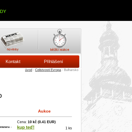
Kontakt
Přihlášení
úvod
-
Celistvosti Evropa
- Bulharsko
o
Aukce
Cena:
10 kč
(0.41 EUR)
kup teď!
cenzura
-
1 ks