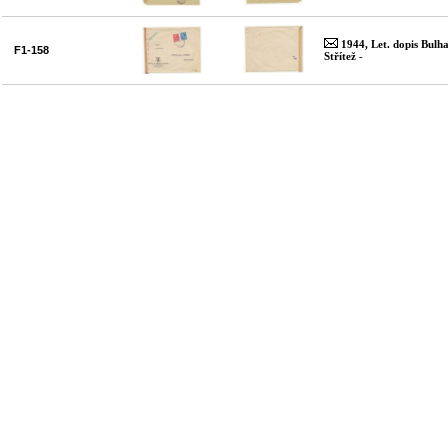
1944, Let. dopis Bulha
F1-158
Střítež
-