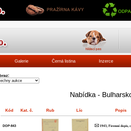
Galerie
Černá listina
Inzerce
braz:
Nabídka - Bulharsk
Kód
Kat. č.
Rub
Líc
Popis
DOP-843
1943, Firemní dopis, 