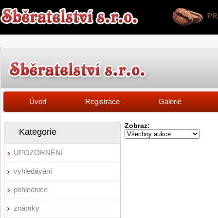
Úvod
Registrace
Galerie
Zobraz:
Kategorie
UPOZORNĚNÍ
vyhledávání
pohlednice
známky