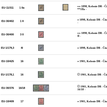
1898, Kolonie DR - Č
EU-11/311
1 IIa
**1IIa
-
1898, Kolonie DR - Čín
EU-30/402
1 II
-
1898, Kolonie DR - Č
EU-30/400
3 II
II
-
EU-1/179,3
4I
1898, Kolonie DR - Čín
EU-10/425
16
1901, Kolonie DR - Čín
EU-1/178,1
16
1901, Kolonie DR - Čí
1901, Kolonie DR - Čí
EU-30/376
16/18
16/18
-
EU-10/409
17
1901, Kolonie DR - Čín