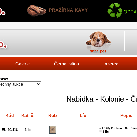
Galerie
Černá listina
Inzerce
braz:
Nabídka - Kolonie - Č
Kód
Kat. č.
Rub
Líc
Popis
1898, Kolonie DR - Čín
EU-10/418
1 IIc
**1IIc
-