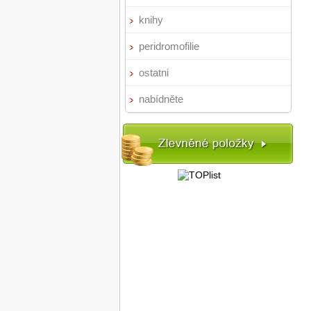
knihy
peridromofilie
ostatni
nabídněte