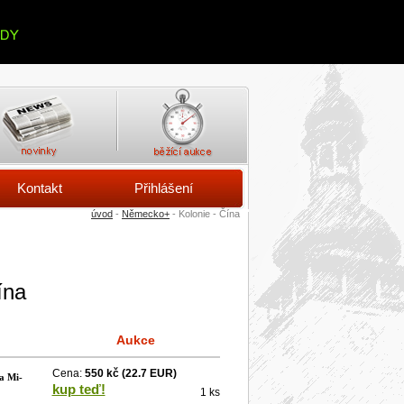
Kontakt
Přihlášení
úvod
-
Německo+
- Kolonie - Čína
ína
Aukce
Cena:
550 kč
(22.7 EUR)
a Mi-
kup teď!
1 ks