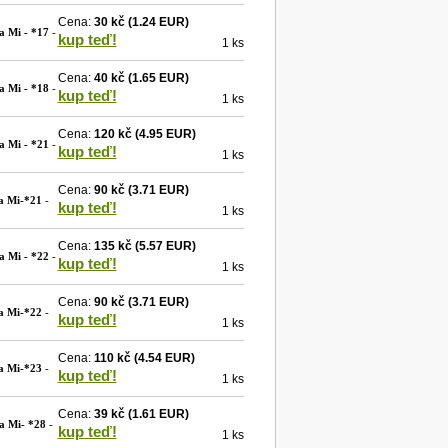
Cena:
30 kč
(1.24 EUR)
a Mi - *17
-
kup teď!
1 ks
Cena:
40 kč
(1.65 EUR)
a Mi - *18
-
kup teď!
1 ks
Cena:
120 kč
(4.95 EUR)
a Mi - *21
-
kup teď!
1 ks
Cena:
90 kč
(3.71 EUR)
a Mi-*21
-
kup teď!
1 ks
Cena:
135 kč
(5.57 EUR)
a Mi - *22
-
kup teď!
1 ks
Cena:
90 kč
(3.71 EUR)
a Mi-*22
-
kup teď!
1 ks
Cena:
110 kč
(4.54 EUR)
a Mi-*23
-
kup teď!
1 ks
Cena:
39 kč
(1.61 EUR)
a Mi- *28
-
kup teď!
1 ks