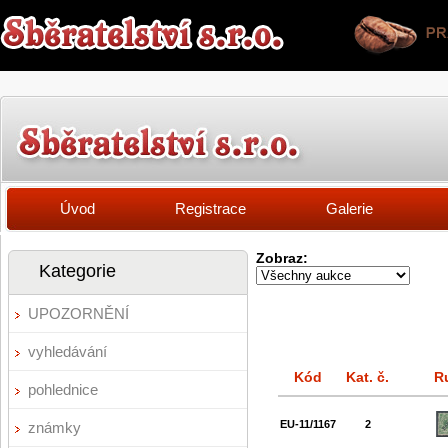
Úvod
Registrace
Galerie
Zobraz:
Kategorie
UPOZORNĚNÍ
vyhledávání
Kód
Kat. č.
R
pohlednice
EU-11/1167
2
známky