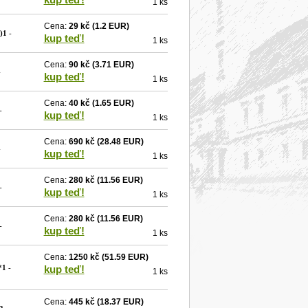
1 ks
Cena:
29 kč
(1.2 EUR)
)1
-
kup teď!
1 ks
Cena:
90 kč
(3.71 EUR)
-
kup teď!
1 ks
Cena:
40 kč
(1.65 EUR)
-
kup teď!
1 ks
Cena:
690 kč
(28.48 EUR)
-
kup teď!
1 ks
Cena:
280 kč
(11.56 EUR)
-
kup teď!
1 ks
Cena:
280 kč
(11.56 EUR)
-
kup teď!
1 ks
Cena:
1250 kč
(51.59 EUR)
*1
-
kup teď!
1 ks
Cena:
445 kč
(18.37 EUR)