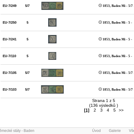
EU-7/249
5/7
1853, Baden Mi - 5/7
EU-7/250
5
1853, Baden Mi - 5
-
EU-7/241
5
1853, Baden Mi - 5
-
EU-7/110
5
1853, Baden Mi - 5
-
EU-7/105
5/7
1853, Baden Mi - 5/7
EU-7/103
5/7
1853, Baden Mi - 5/7
Strana 1 z 5
(136 výsledků )
[1]
2
3
4
5
>>
ěmecké státy - Baden
Úvod
Galerie
Vš