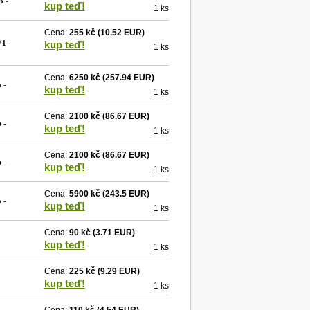
3
-
kup teď!
1 ks
Cena:
255 kč
(10.52 EUR)
*1
-
kup teď!
1 ks
Cena:
6250 kč
(257.94 EUR)
a
-
kup teď!
1 ks
Cena:
2100 kč
(86.67 EUR)
b
-
kup teď!
1 ks
Cena:
2100 kč
(86.67 EUR)
b
-
kup teď!
1 ks
Cena:
5900 kč
(243.5 EUR)
a
-
kup teď!
1 ks
Cena:
90 kč
(3.71 EUR)
kup teď!
1 ks
Cena:
225 kč
(9.29 EUR)
kup teď!
1 ks