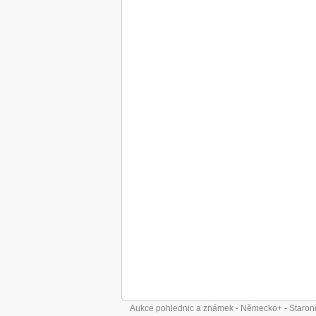
Aukce pohlednic a známek - Německo+ - Staron