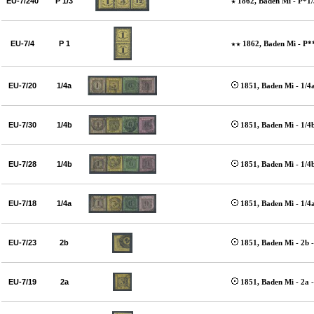
EU-7/240
P 1/3
1862, Baden Mi - P*1/
EU-7/4
P 1
1862, Baden Mi - P*
EU-7/20
1/4a
1851, Baden Mi - 1/4
EU-7/30
1/4b
1851, Baden Mi - 1/4
EU-7/28
1/4b
1851, Baden Mi - 1/4
EU-7/18
1/4a
1851, Baden Mi - 1/4
EU-7/23
2b
1851, Baden Mi - 2b
-
EU-7/19
2a
1851, Baden Mi - 2a
-