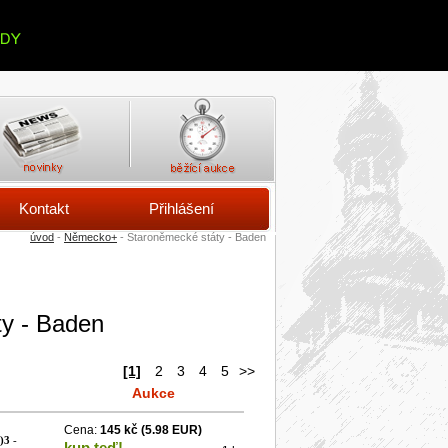
Kontakt
Přihlášení
úvod
-
Německo+
- Staroněmecké státy - Baden
ty - Baden
[1]
2
3
4
5
>>
Aukce
Cena:
145 kč
(5.98 EUR)
)3
-
kup teď!