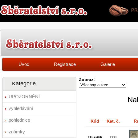
Úvod
Registrace
Galerie
Zobraz:
Kategorie
UPOZORNĚNÍ
Nab
vyhledávání
pohlednice
Kód
Kat. č.
R
známky
EU-7/466
D39