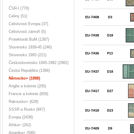
ČSR-I (770)
Celiny (51)
EU-7/408
D3
Celistvosti Evropa (37)
Celistvosti zámoří (5)
EU-7/438
D18
Protektorát BuM (1387)
Slovensko 1939-45 (246)
EU-7/436
P13
Slovensko 1993 (221)
Československo 1945-1992 (2982)
Česká Republika (1366)
EU-7/437
D18
Německo+ (1888)
Anglie a kolonie (205)
EU-7/417
D27
Francie a kolonie (659)
Rakousko+ (628)
SSSR a Rusko (847)
EU-7/418
D23
Evropa (2438)
Afrika+ (262)
EU-7/409
D9
Amerika+ (595)