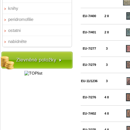
knihy
EU-7/400
2 II
peridromofilie
ostatni
EU-7/401
2 II
nabídněte
EU-7/277
3
EU-7/279
3
EU-11/1236
3
EU-7/276
4 II
EU-7/402
4 II
EU-7/275
4 II