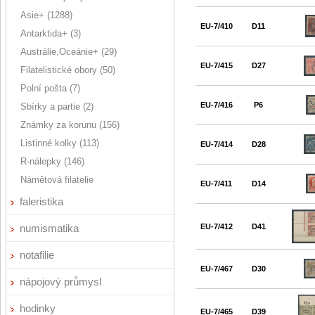
Asie+ (1288)
EU-7/410
D11
Antarktida+ (3)
Austrálie,Oceánie+ (29)
EU-7/415
D27
Filatelistické obory (50)
Polní pošta (7)
EU-7/416
P6
Sbírky a partie (2)
Známky za korunu (156)
Listinné kolky (113)
EU-7/414
D28
R-nálepky (146)
Námětová filatelie
EU-7/411
D14
faleristika
numismatika
EU-7/412
D41
notafilie
EU-7/467
D30
nápojový průmysl
hodinky
EU-7/465
D39