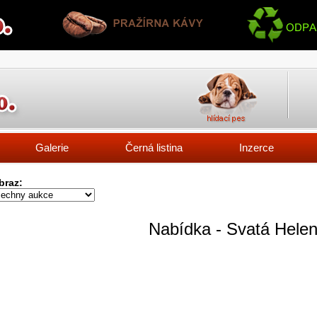
Galerie
Černá listina
Inzerce
braz:
Nabídka - Svatá Hele