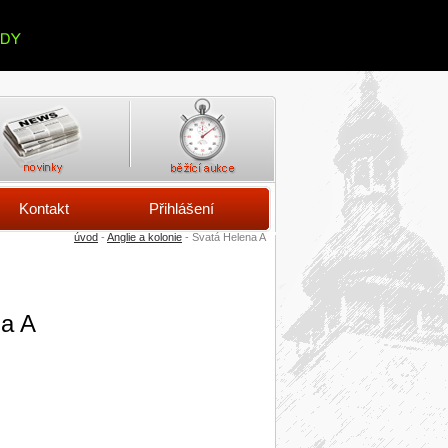
Kontakt
Přihlášení
úvod
-
Anglie a kolonie
- Svatá Helena A
na A