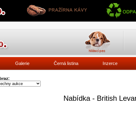
Galerie
Černá listina
Inzerce
braz:
Nabídka - British Leva