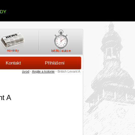
Kontakt
Přihlášení
úvod
-
Anglie a kolonie
- British Levant A
nt A