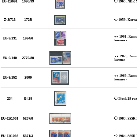
EU-11/691
1098/99
1965, NDR M
Z-3/713
172B
1959, Korea
1961, Rumu
EU-9/131
1994/6
kosmos
-
1969, Rumu
EU-9/140
2779/80
kosmos
-
1969, Rumu
EU-9/152
2809
kosmos
-
234
Bl 29
Block 29 raz
EU-11/1061
5267/8
1983, SSSR 
EU-11/1066
5371/3
1984, SSSR 