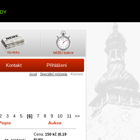
Kontakt
Přihlášení
úvod
-
Speciální místopis
- Kosmos
2
3
4
5
[6]
7
8
9
10
11
>>
Popis
Aukce
Cena:
150 kč
(6.19