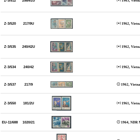
Z-3/512
258/61U
1963, Viet
Z-3/520
217/9U
1962, Vietn
Z-3/535
240/42U
1962, Viet
Z-3/534
240/42
1962, Vietn
Z-3/537
217/9
1962, Vietn
Z-3/550
181/2U
1961, Vietn
EU-11/688
1020/21
1964, NDR M