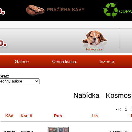
Galerie
Černá listina
Inzerce
braz:
Nabídka - Kosmos
<<
1
Kód
Kat. č.
Rub
Líc