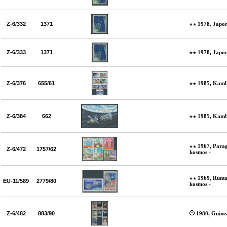
Z-6/332
1371
1978, Japon
Z-6/333
1371
1978, Japon
Z-6/376
655/61
1985, Kamb
Z-6/384
662
1985, Kamb
1967, Para
Z-6/472
1757/62
kosmos
-
1969, Rumu
EU-11/589
2779/80
kosmos
-
Z-6/482
883/90
1980, Guine