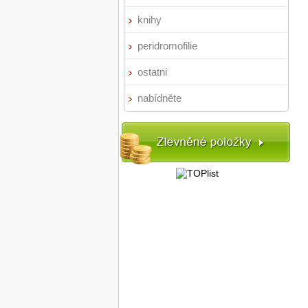
knihy
peridromofilie
ostatni
nabídněte