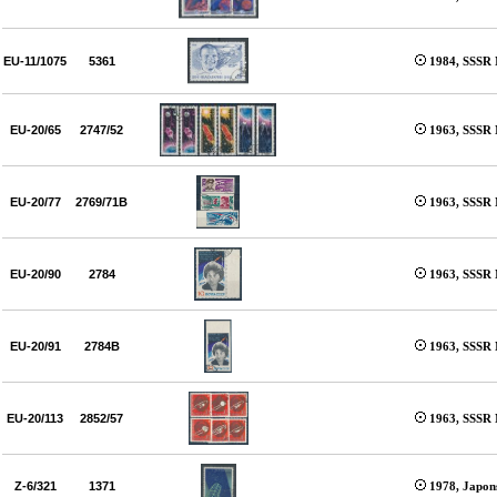
EU-11/1075
5361
1984, SSSR 
EU-20/65
2747/52
1963, SSSR 
EU-20/77
2769/71B
1963, SSSR 
EU-20/90
2784
1963, SSSR 
EU-20/91
2784B
1963, SSSR 
EU-20/113
2852/57
1963, SSSR 
Z-6/321
1371
1978, Japon