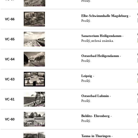
Prošlý.
Elbe-Schwimmhalle Magdeburg
-
VC-66
Prošlý.
Sanatorium Heiligendamm
-
VC-65
Prošlý,stržená známka.
Ostseebad Heiligendamm
-
VC-64
Prošlý.
Leipzig
-
VC-63
Prošlý.
Ostseebad Lubmin
-
VC-61
Prošlý.
Bohlitz- Ehrenberg
-
VC-60
Prošlý.
Tanna in Thuringen
-