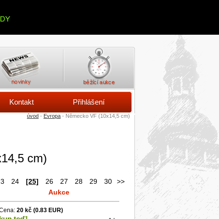
Kontakt
Přihlášení
úvod
-
Evropa
- Německo VF (10x14,5 cm)
14,5 cm)
23
24
[25]
26
27
28
29
30
>>
Aukce
Cena:
20 kč
(0.83 EUR)
kup teď!