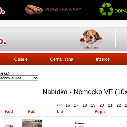
Galerie
Černá listina
Inzerce
braz:
Nabídka - Německo VF (10x
<<
16
17
18
19
20
21
22
Kód
Rub
Líc
Popis
Glowe
-
VC-67