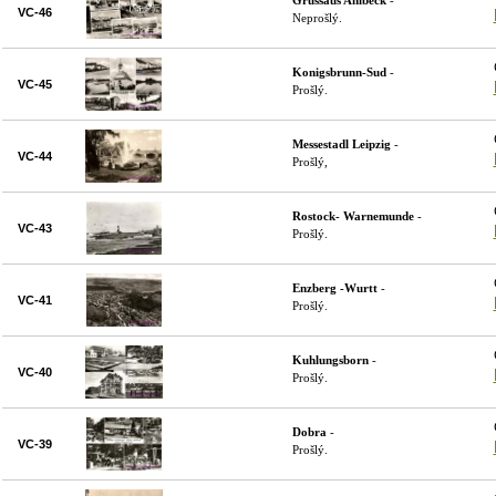
Grussaus Ahlbeck
-
VC-46
Neprošlý.
Konigsbrunn-Sud
-
VC-45
Prošlý.
Messestadl Leipzig
-
VC-44
Prošlý,
Rostock- Warnemunde
-
VC-43
Prošlý.
Enzberg -Wurtt
-
VC-41
Prošlý.
Kuhlungsborn
-
VC-40
Prošlý.
Dobra
-
VC-39
Prošlý.