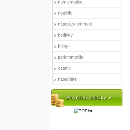
numismatika
notafilie
nápojový průmysl
hodinky
knihy
peridromofilie
ostatni
nabídněte