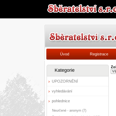
Úvod
Registrace
Zo
Kategorie
UPOZORNĚNÍ
vyhledávání
pohlednice
Neurčené - anonym (7)