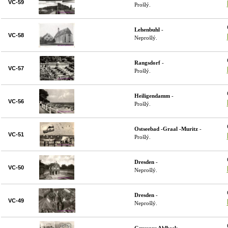
VC-59
Prošlý.
Lehenbuhl
-
VC-58
Neprošlý.
Rangsdorf
-
VC-57
Prošlý.
Heiligendamm
-
VC-56
Prošlý.
Ostseebad -Graal -Muritz
-
VC-51
Prošlý.
Dresden
-
VC-50
Neprošlý.
Dresden
-
VC-49
Neprošlý.