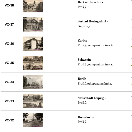
Berka- Untertor
-
VC-38
Prošlý.
Seebad Heringsdorf
-
VC-37
Neprošlý.
Zerbst
-
VC-36
Prošlý, odlepená známkA.
Schwerin
-
VC-35
Prošlý ,odlepená známka.
Berlín
-
VC-34
Prošlý,odlepená známka.
Messestadl Leipzig
-
VC-33
Prošlý.
Diensdorf
-
VC-32
Prošlý.