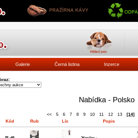
Galerie
Černá listina
Inzerce
braz:
Nabídka - Polsko
<<
5
6
7
8
9
10
11
12
13
[14]
Kód
Rub
Líc
Popis
PL-46
Wroclaw
-