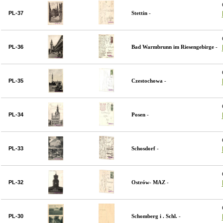
PL-37
Stettin
-
PL-36
Bad Warmbrunn im Riesengebirge
-
PL-35
Czestochowa
-
PL-34
Posen
-
PL-33
Schosdorf
-
PL-32
Ostrów- MAZ
-
PL-30
Schomberg i . Schl.
-