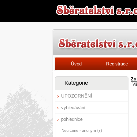
Úvod
Registrace
Zo
Kategorie
UPOZORNĚNÍ
vyhledávání
pohlednice
Neurčené - anonym (7)