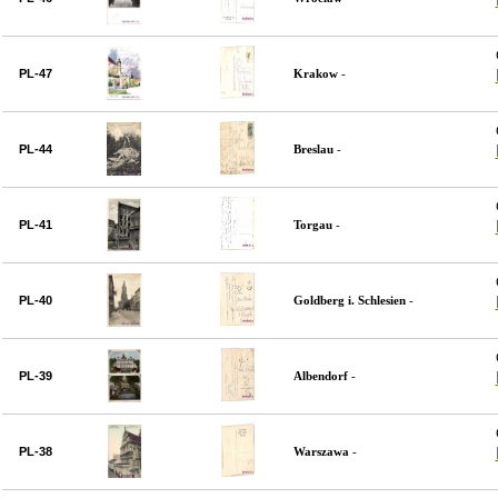
PL-47
Krakow
-
PL-44
Breslau
-
PL-41
Torgau
-
PL-40
Goldberg i. Schlesien
-
PL-39
Albendorf
-
PL-38
Warszawa
-