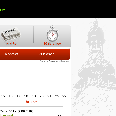
Kontakt
Přihlášení
úvod
-
Evropa
- Polsko
15
16
17
18
19
20
21
22
>>
Aukce
Cena:
50 kč
(2.06 EUR)
kup teď!