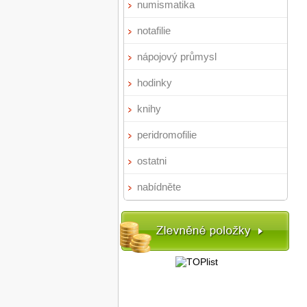
numismatika
notafilie
nápojový průmysl
hodinky
knihy
peridromofilie
ostatni
nabídněte