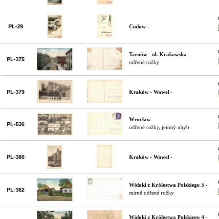
PL-29
Cudow
-
Tarnów - ul. Krakowska
-
PL-375
odřené rožky
PL-379
Kraków - Wawel
-
Wrocław
-
PL-536
odřené rožky, jemný ohyb
PL-380
Kraków - Wawel
-
Widoki z Królestwa Polskiego 5
-
PL-382
mírně odřené rožky
Widoki z Królestwa Polskiego 4
-