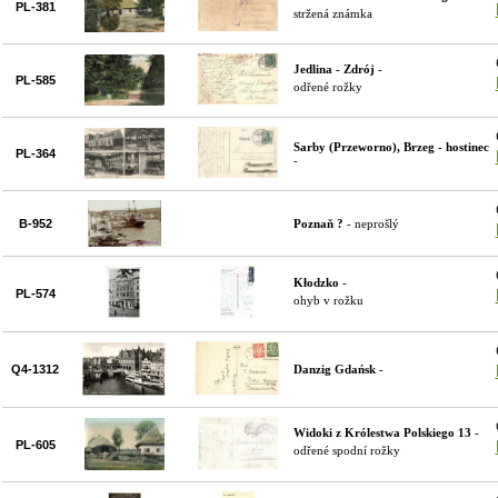
PL-381
stržená známka
Jedlina - Zdrój
-
PL-585
odřené rožky
Sarby (Przeworno), Brzeg - hostinec
PL-364
-
B-952
Poznaň ?
- neprošlý
Kłodzko
-
PL-574
ohyb v rožku
Q4-1312
Danzig Gdańsk
-
Widoki z Królestwa Polskiego 13
-
PL-605
odřené spodní rožky