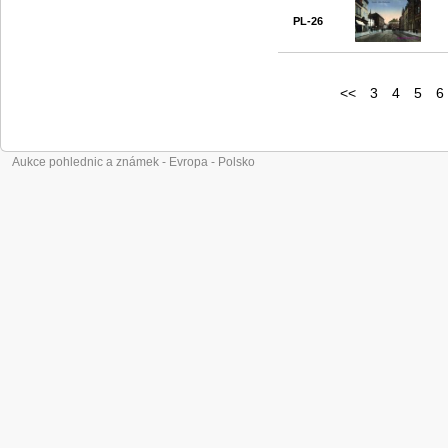
PL-26
<<
3
4
5
6
Aukce pohlednic a známek - Evropa - Polsko