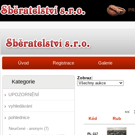
Úvod
Registrace
Galerie
Zobraz:
Kategorie
UPOZORNĚNÍ
vyhledávání
<<
pohlednice
Kód
Rub
Neurčené - anonym (7)
PL-117