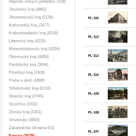
Reprinty starých pohlednic (108)
Jihočeský kraj (4981)
Jihomoravský kraj (5138)
PL-116
Karlovarský kraj (2477)
Královehradecký kraj (6526)
PL-113
Liberecký kraj (4225)
Moravskoslezský kraj (5204)
PL-112
Olomoucký kraj (4456)
Pardubický kraj (3044)
Plzeňský kraj (2600)
PL-110
Praha a okolí (1898)
Středočeský kraj (6118)
PL-109
Ústecký kraj (3745)
Vysočina (3332)
Zlínský kraj (5351)
PL-108
Slovensko (3003)
Zakarpatská Ukrajina (51)
PL-107
Evropa (2639)