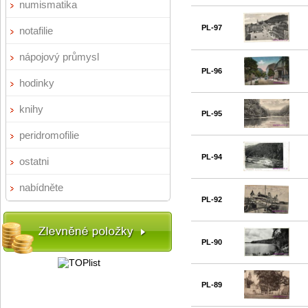
numismatika
PL-97
notafilie
nápojový průmysl
PL-96
hodinky
knihy
PL-95
peridromofilie
PL-94
ostatni
nabídněte
PL-92
PL-90
PL-89