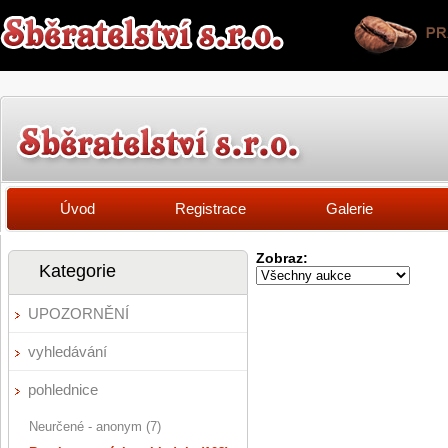
Úvod
Registrace
Galerie
Zobraz:
Kategorie
UPOZORNĚNÍ
vyhledávání
pohlednice
Neurčené - anonym (7)