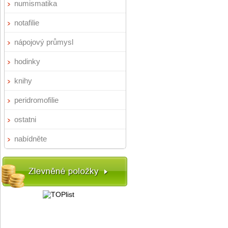
numismatika
notafilie
nápojový průmysl
hodinky
knihy
peridromofilie
ostatni
nabídněte