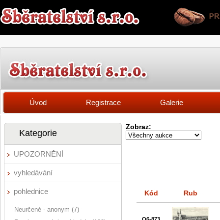
Úvod
Registrace
Galerie
Zobraz:
Kategorie
UPOZORNĚNÍ
vyhledávání
pohlednice
Kód
Rub
Neurčené - anonym (7)
Q6-873