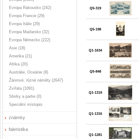
Evropa Rakousko (242)
Q5-319
Evropa Francie (29)
Evropa Itálie (29)
Q5-198
Evropa Maďarsko (32)
Evropa Německo (222)
Asie (18)
Q1-1634
Amerika (21)
Afrika (20)
Q5-848
Austrálie, Oceánie (9)
Žánrové, různé náměty (2647)
Zvířata (1091)
Q1-1319
Sbírky a partie (0)
Speciální místopis
Q1-1316
známky
faleristika
Q1-1281