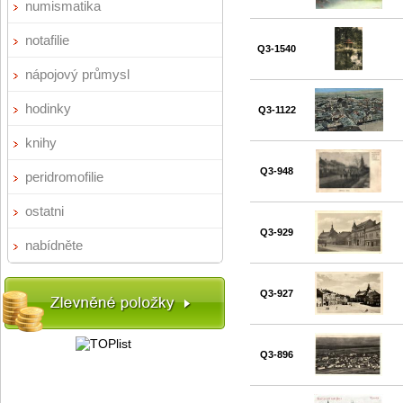
numismatika
notafilie
Q3-1540
nápojový průmysl
hodinky
Q3-1122
knihy
Q3-948
peridromofilie
ostatni
Q3-929
nabídněte
Q3-927
Q3-896