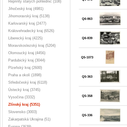
Reprinty starých pohlednic (108)
Jihočeský kraj (4981)
Jihomoravský kraj (5138)
Q6-863
Karlovarský kraj (2477)
Královehradecký kraj (6526)
Liberecký kraj (4225)
Q6-839
Moravskoslezský kraj (5204)
Olomoucký kraj (4456)
Q5-1073
Pardubický kraj (3044)
Plzeňský kraj (2600)
Praha a okolí (1898)
Q5-363
Středočeský kraj (6118)
Ústecký kraj (3745)
Q5-358
Vysočina (3332)
Zlínský kraj (5351)
Slovensko (3003)
Q5-336
Zakarpatská Ukrajina (51)
Evropa (2639)