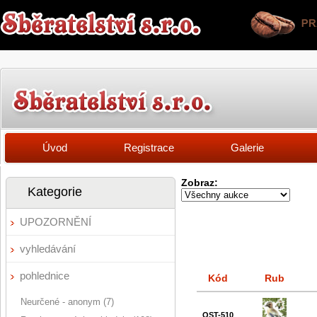
Úvod
Registrace
Galerie
Zobraz:
Kategorie
UPOZORNĚNÍ
vyhledávání
pohlednice
Kód
Rub
Neurčené - anonym (7)
OST-510