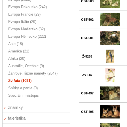
OST-503
Evropa Rakousko (242)
Evropa Francie (29)
OST-502
Evropa Itálie (29)
Evropa Maďarsko (32)
Evropa Německo (222)
OST-501
Asie (18)
Amerika (21)
Ž-5288
Afrika (20)
Austrálie, Oceánie (9)
Žánrové, různé náměty (2647)
ZVT-87
Zvířata (1091)
Sbírky a partie (0)
OST-497
Speciální místopis
známky
OST-495
faleristika