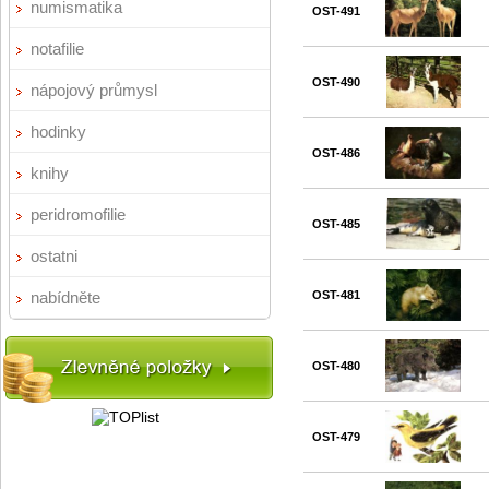
numismatika
OST-491
notafilie
OST-490
nápojový průmysl
hodinky
OST-486
knihy
peridromofilie
OST-485
ostatni
nabídněte
OST-481
OST-480
OST-479