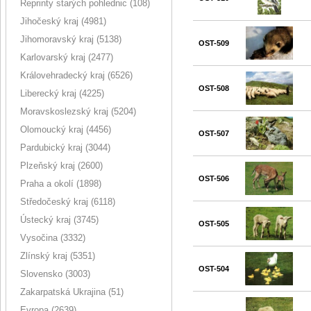
Reprinty starých pohlednic (108)
Jihočeský kraj (4981)
Jihomoravský kraj (5138)
OST-509
Karlovarský kraj (2477)
Královehradecký kraj (6526)
OST-508
Liberecký kraj (4225)
Moravskoslezský kraj (5204)
Olomoucký kraj (4456)
OST-507
Pardubický kraj (3044)
Plzeňský kraj (2600)
OST-506
Praha a okolí (1898)
Středočeský kraj (6118)
Ústecký kraj (3745)
OST-505
Vysočina (3332)
Zlínský kraj (5351)
OST-504
Slovensko (3003)
Zakarpatská Ukrajina (51)
Evropa (2639)