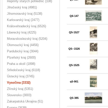
Reprinty starých pohlednic (108)
Jihočeský kraj (4981)
Jihomoravský kraj (5138)
Q6-147
Karlovarský kraj (2477)
Královehradecký kraj (6526)
Liberecký kraj (4225)
Q5-1527
Moravskoslezský kraj (5204)
Olomoucký kraj (4456)
Q5--1526
Pardubický kraj (3044)
Plzeňský kraj (2600)
Praha a okolí (1898)
Q5-1525
Středočeský kraj (6118)
Ústecký kraj (3745)
q5-901
Vysočina (3332)
Zlínský kraj (5351)
Slovensko (3003)
Q5-385
Zakarpatská Ukrajina (51)
Evropa (2639)