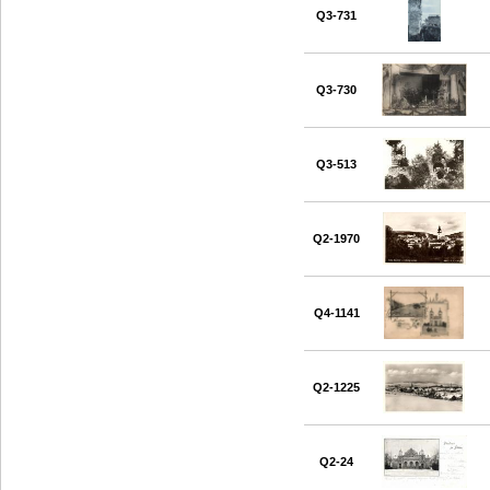
Q3-731
Q3-730
Q3-513
Q2-1970
Q4-1141
Q2-1225
Q2-24