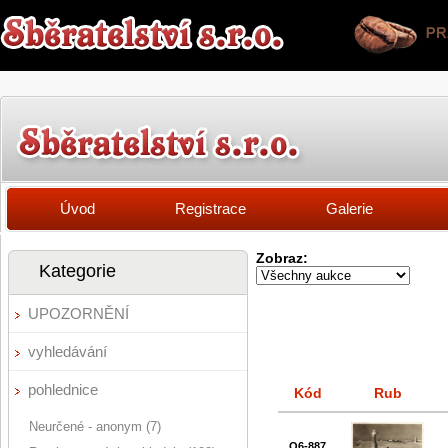
Úvod
Registrace
Galerie
Zobraz:
Kategorie
UPOZORNĚNÍ
vyhledávání
pohlednice
Kód
Rub
Neurčené - anonym (7)
Q6-887