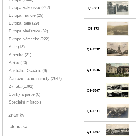
Evropa Rakousko (242)
Q5-383
Evropa Francie (29)
Evropa Itálie (29)
Q5-373
Evropa Maďarsko (32)
Evropa Německo (222)
Asie (18)
Q4-1992
Amerika (21)
Afrika (20)
Q1-1646
Austrálie, Oceánie (9)
Žánrové, různé náměty (2647)
Zvířata (1091)
Q1-1567
Sbírky a partie (0)
Speciální místopis
Q1-1331
známky
faleristika
Q1-1267