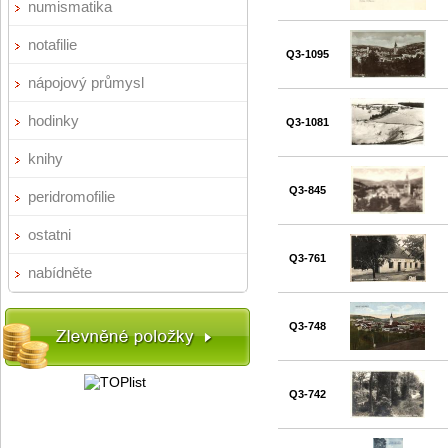
numismatika
notafilie
Q3-1095
nápojový průmysl
hodinky
Q3-1081
knihy
Q3-845
peridromofilie
ostatni
Q3-761
nabídněte
Q3-748
Q3-742