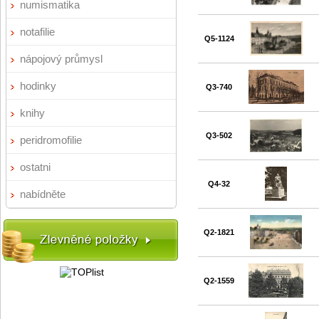
numismatika
notafilie
Q5-1124
nápojový průmysl
hodinky
Q3-740
knihy
Q3-502
peridromofilie
ostatni
Q4-32
nabídněte
Q2-1821
Q2-1559