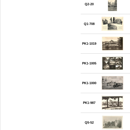
Q2-20
Q1-708
PK1-1019
PK1-1005
PK1-1000
PK1-987
Q5-52