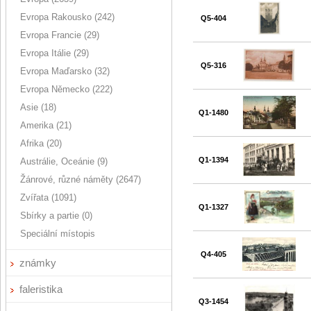
Evropa Rakousko (242)
Q5-404
Evropa Francie (29)
Evropa Itálie (29)
Q5-316
Evropa Maďarsko (32)
Evropa Německo (222)
Asie (18)
Q1-1480
Amerika (21)
Afrika (20)
Q1-1394
Austrálie, Oceánie (9)
Žánrové, různé náměty (2647)
Zvířata (1091)
Q1-1327
Sbírky a partie (0)
Speciální místopis
Q4-405
známky
faleristika
Q3-1454