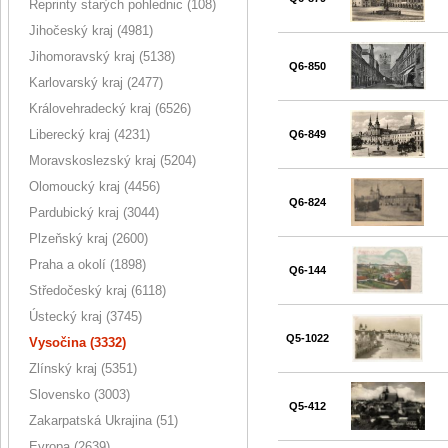
Reprinty starých pohlednic (108)
Jihočeský kraj (4981)
Jihomoravský kraj (5138)
Q6-850
Karlovarský kraj (2477)
Královehradecký kraj (6526)
Liberecký kraj (4231)
Q6-849
Moravskoslezský kraj (5204)
Olomoucký kraj (4456)
Q6-824
Pardubický kraj (3044)
Plzeňský kraj (2600)
Praha a okolí (1898)
Q6-144
Středočeský kraj (6118)
Ústecký kraj (3745)
Q5-1022
Vysočina (3332)
Zlínský kraj (5351)
Slovensko (3003)
Q5-412
Zakarpatská Ukrajina (51)
Evropa (2639)