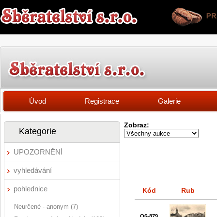
Úvod
Registrace
Galerie
Zobraz:
Kategorie
UPOZORNĚNÍ
vyhledávání
pohlednice
Kód
Rub
Neurčené - anonym (7)
Q6-879