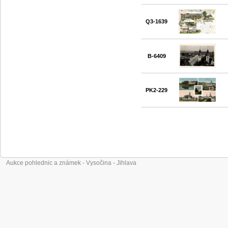
Q3-1639
B-6409
PK2-229
Aukce pohlednic a známek - Vysočina - Jihlava