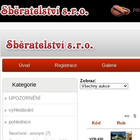
Úvod
Registrace
Galerie
Zobraz:
Kategorie
UPOZORNĚNÍ
vyhledávání
<<
5
pohlednice
Kód
Rub
Neurčené - anonym (7)
VZR-430