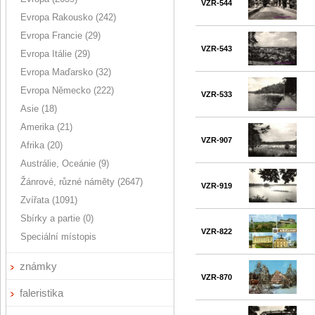
VZR-544
Evropa Rakousko (242)
Evropa Francie (29)
VZR-543
Evropa Itálie (29)
Evropa Maďarsko (32)
Evropa Německo (222)
VZR-533
Asie (18)
Amerika (21)
VZR-907
Afrika (20)
Austrálie, Oceánie (9)
Žánrové, různé náměty (2647)
VZR-919
Zvířata (1091)
Sbírky a partie (0)
VZR-822
Speciální místopis
známky
VZR-870
faleristika