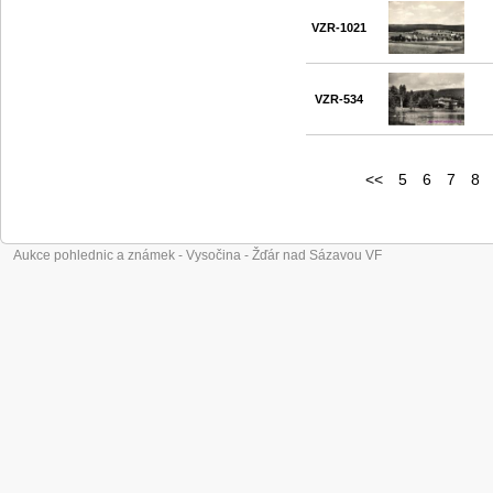
VZR-1021
VZR-534
<<
5
6
7
8
Aukce pohlednic a známek - Vysočina - Žďár nad Sázavou VF