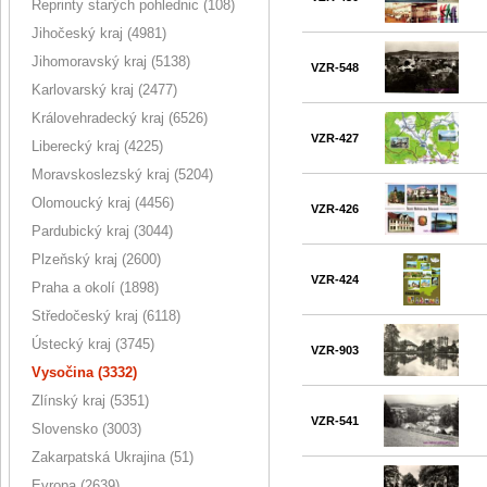
Reprinty starých pohlednic (108)
Jihočeský kraj (4981)
Jihomoravský kraj (5138)
VZR-548
Karlovarský kraj (2477)
Královehradecký kraj (6526)
VZR-427
Liberecký kraj (4225)
Moravskoslezský kraj (5204)
Olomoucký kraj (4456)
VZR-426
Pardubický kraj (3044)
Plzeňský kraj (2600)
VZR-424
Praha a okolí (1898)
Středočeský kraj (6118)
Ústecký kraj (3745)
VZR-903
Vysočina (3332)
Zlínský kraj (5351)
VZR-541
Slovensko (3003)
Zakarpatská Ukrajina (51)
Evropa (2639)