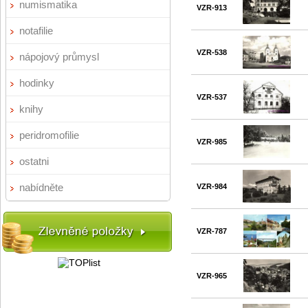
numismatika
VZR-913
notafilie
VZR-538
nápojový průmysl
hodinky
VZR-537
knihy
peridromofilie
VZR-985
ostatni
nabídněte
VZR-984
VZR-787
VZR-965