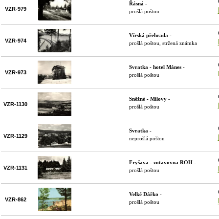
Řásná
-
VZR-979
prošlá poštou
Vírská přehrada
-
VZR-974
prošlá poštou, stržená známka
Svratka - hotel Mánes
-
VZR-973
prošlá poštou
Sněžné - Milovy
-
VZR-1130
prošlá poštou
Svratka
-
VZR-1129
neprošlá poštou
Fryšava - zotavovna ROH
-
VZR-1131
prošlá poštou
Velké Dářko
-
VZR-862
prošlá poštou