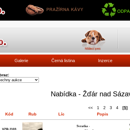
Galerie
Černá listina
Inzerce
braz:
Nabídka - Žďár nad Sáza
<<
1
2
3
4
[5]
Kód
Rub
Líc
Popis
Svratka
-
VZR-1103