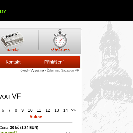
Kontakt
Přihlášení
úvod
-
Vysočina
- Žďár nad Sázavou VF
vou VF
6
7
8
9
10
11
12
13
14
>>
Aukce
Cena:
30 kč
(1.24 EUR)
kup teď!