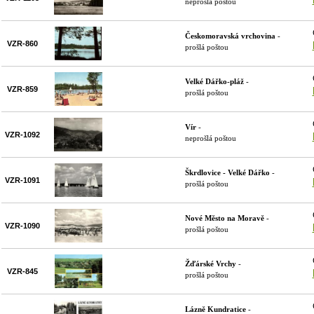
neprošlá poštou
Českomoravská vrchovina
-
VZR-860
prošlá poštou
Velké Dářko-pláž
-
VZR-859
prošlá poštou
Vír
-
VZR-1092
neprošlá poštou
Škrdlovice - Velké Dářko
-
VZR-1091
prošlá poštou
Nové Město na Moravě
-
VZR-1090
prošlá poštou
Žďárské Vrchy
-
VZR-845
prošlá poštou
Lázně Kundratice
-