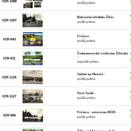
VZR-1098
prošlá poštou
Rekreační středisko Žďas
-
VZR-1097
prošlá poštou
Fryšava
-
VZR-843
prošlá poštou
Českomoravská vrchovina Žďársko
-
VZR-811
neprošlá poštou
Sněžné na Moravě
-
VZR-1128
prošlá poštou
Nové Veselí
-
VZR-1127
prošlá poštou
Fryšava - zotavovna ROH
-
VZR-896
prošlá poštou