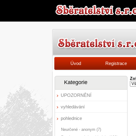
Úvod
Registrace
Zo
Kategorie
UPOZORNĚNÍ
vyhledávání
pohlednice
Neurčené - anonym (7)