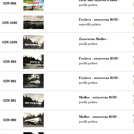
Žďár nad Sázavou a okolí
-
VZR-806
prošlá poštou
Fryšava - zotavovna ROH
-
VZR-1040
neprošlá poštou
Zotavovna Medlov
-
VZR-1039
prošlá poštou
Fryšava - zotavovna ROH
-
VZR-983
prošlá poštou
Fryšava - zotavovna ROH
-
VZR-982
prošlá poštou
Medlov - zotavovna ROH
-
VZR-981
prošlá poštou
Medlov - zotavovna ROH
-
VZR-980
prošlá poštou