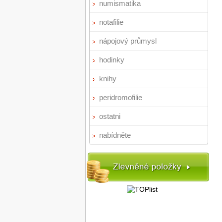
numismatika
notafilie
nápojový průmysl
hodinky
knihy
peridromofilie
ostatni
nabídněte