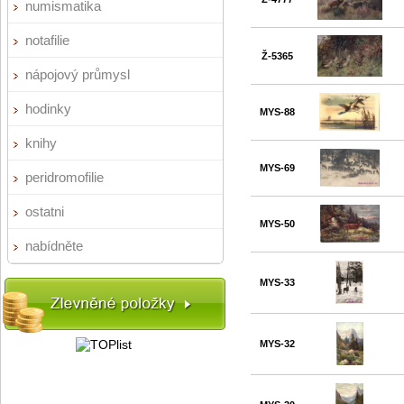
numismatika
notafilie
Ž-5365
nápojový průmysl
hodinky
MYS-88
knihy
MYS-69
peridromofilie
ostatni
MYS-50
nabídněte
MYS-33
MYS-32