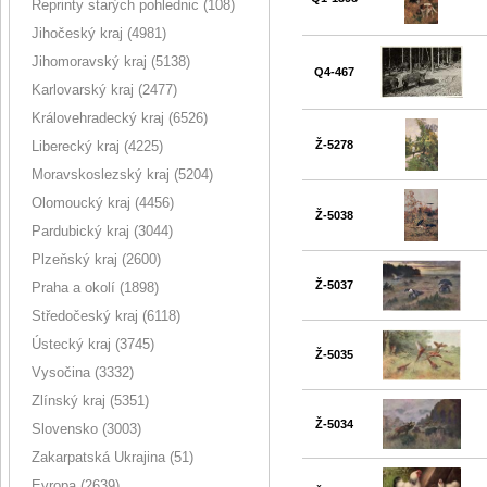
Reprinty starých pohlednic (108)
Jihočeský kraj (4981)
Jihomoravský kraj (5138)
Q4-467
Karlovarský kraj (2477)
Královehradecký kraj (6526)
Liberecký kraj (4225)
Ž-5278
Moravskoslezský kraj (5204)
Olomoucký kraj (4456)
Ž-5038
Pardubický kraj (3044)
Plzeňský kraj (2600)
Ž-5037
Praha a okolí (1898)
Středočeský kraj (6118)
Ústecký kraj (3745)
Ž-5035
Vysočina (3332)
Zlínský kraj (5351)
Ž-5034
Slovensko (3003)
Zakarpatská Ukrajina (51)
Evropa (2639)