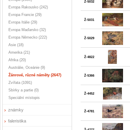
Ž-5032
Evropa Rakousko (242)
Evropa Francie (29)
Ž-5031
Evropa Itálie (29)
Evropa Maďarsko (32)
Evropa Německo (222)
Ž-5029
Asie (18)
Amerika (21)
Ž-4822
Afrika (20)
Austrálie, Oceánie (9)
Žánrové, různé náměty (2647)
Ž-5366
Zvířata (1091)
Sbírky a partie (0)
Ž-4452
Speciální místopis
známky
Ž-4781
faleristika
Ž-4777