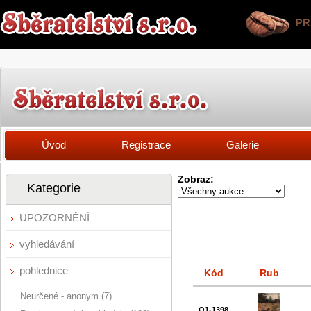
Úvod
Registrace
Galerie
Zobraz:
Kategorie
UPOZORNĚNÍ
vyhledávání
pohlednice
Kód
Rub
Neurčené - anonym (7)
Q1-1398