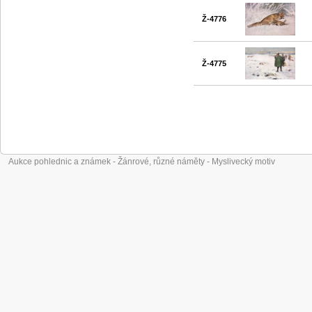
Ž-4776
Ž-4775
Aukce pohlednic a známek - Žánrové, různé náměty - Myslivecký motiv