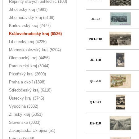
Reprinty starých pohlednic (108)
Jihočeský kraj (4981)
Jihomoravský kraj (5138)
JC-23
Karlovarský kraj (2477)
Královehradecký kraj (6526)
PK1-618
Liberecký kraj (4225)
Moravskoslezský kraj (5204)
Olomoucký kraj (4456)
JC-110
Pardubický kraj (3044)
Plzeňský kraj (2600)
Q6-200
Praha a okolí (1898)
Středočeský kraj (6118)
Ústecký kraj (3745)
Q1-571
Vysočina (3332)
Zlínský kraj (5351)
Slovensko (3003)
B2-118
Zakarpatská Ukrajina (51)
Evropa (2639)