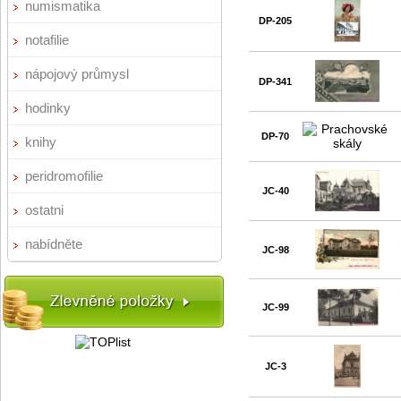
numismatika
DP-205
notafilie
nápojový průmysl
DP-341
hodinky
DP-70
knihy
peridromofilie
JC-40
ostatni
nabídněte
JC-98
JC-99
JC-3