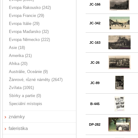
JC-166
Evropa Rakousko (242)
Evropa Francie (29)
Evropa Itálie (29)
JC-342
Evropa Maďarsko (32)
Evropa Německo (222)
JC-163
Asie (18)
Amerika (21)
JC-26
Afrika (20)
Austrálie, Oceánie (9)
Žánrové, různé náměty (2647)
JC-89
Zvířata (1091)
Sbírky a partie (0)
Speciální místopis
B-445
známky
DP-282
faleristika