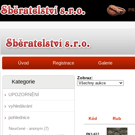
Úvod
Registrace
Galerie
Zobraz:
Kategorie
UPOZORNĚNÍ
vyhledávání
pohlednice
Kód
Rub
Neurčené - anonym (7)
PK1-617