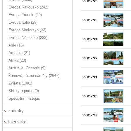
VKK1-726
Evropa Rakousko (242)
Evropa Francie (29)
VKK1-725
Evropa Itálie (29)
Evropa Maďarsko (32)
Evropa Německo (222)
VKK1-724
Asie (18)
Amerika (21)
VKK1-722
Afrika (20)
Austrálie, Oceánie (9)
Žánrové, různé náměty (2647)
VKK1-721
Zvířata (1091)
Sbírky a partie (0)
VKK1-720
Speciální místopis
známky
VKK1-719
faleristika