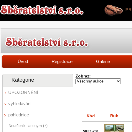
Úvod
Registrace
Galerie
Zobraz:
Kategorie
UPOZORNĚNÍ
vyhledávání
pohlednice
Kód
Rub
Neurčené - anonym (7)
VKK1-738