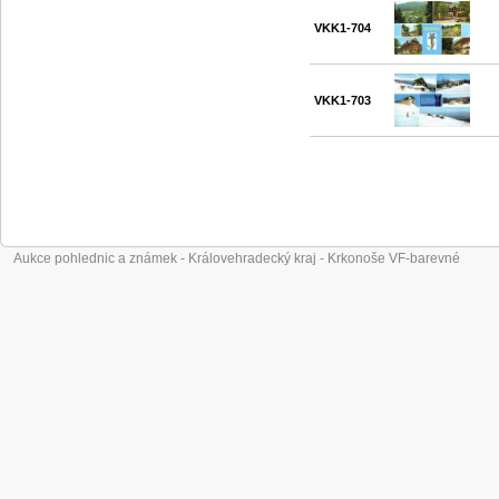
VKK1-704
VKK1-703
Aukce pohlednic a známek - Královehradecký kraj - Krkonoše VF-barevné