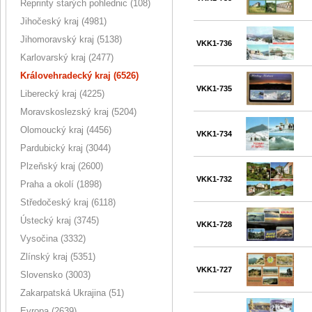
Reprinty starých pohlednic (108)
Jihočeský kraj (4981)
Jihomoravský kraj (5138)
VKK1-736
Karlovarský kraj (2477)
Královehradecký kraj (6526)
VKK1-735
Liberecký kraj (4225)
Moravskoslezský kraj (5204)
Olomoucký kraj (4456)
VKK1-734
Pardubický kraj (3044)
Plzeňský kraj (2600)
VKK1-732
Praha a okolí (1898)
Středočeský kraj (6118)
Ústecký kraj (3745)
VKK1-728
Vysočina (3332)
Zlínský kraj (5351)
VKK1-727
Slovensko (3003)
Zakarpatská Ukrajina (51)
Evropa (2639)