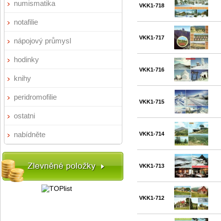
numismatika
VKK1-718
notafilie
VKK1-717
nápojový průmysl
hodinky
VKK1-716
knihy
peridromofilie
VKK1-715
ostatni
nabídněte
VKK1-714
VKK1-713
VKK1-712