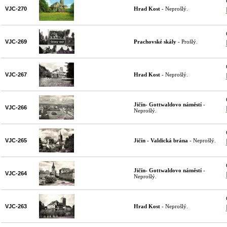
VJC-270
Hrad Kost
- Neprošlý.
VJC-269
Prachovské skály
- Prošlý.
VJC-267
Hrad Kost
- Neprošlý.
Jičín- Gottwaldovo náměstí
-
VJC-266
Neprošlý.
VJC-265
Jičín - Valdická brána
- Neprošlý.
Jičín- Gottwaldovo náměstí
-
VJC-264
Neprošlý.
VJC-263
Hrad Kost
- Neprošlý.