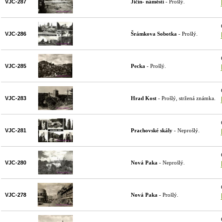
VJC-287
Jičín- náměstí
- Prošlý.
VJC-286
Šrámkova Sobotka
- Prošlý.
VJC-285
Pecka
- Prošlý.
VJC-283
Hrad Kost
- Prošlý, stržená známka.
VJC-281
Prachovské skály
- Neprošlý.
VJC-280
Nová Paka
- Neprošlý.
VJC-278
Nová Paka
- Prošlý.