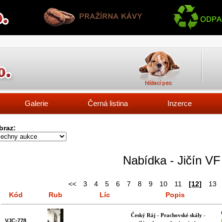
Galerie
Černá listina
Inzerce
braz:
Nabídka - Jičín VF
<<
3
4
5
6
7
8
9
10
11
[12]
13
Kód
Rub
Líc
Popis
Český Ráj - Prachovské skály
-
VJC-778