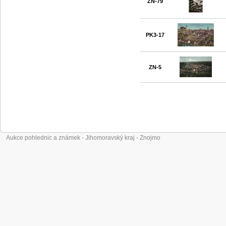
ZN-79
PK3-17
ZN-5
Aukce pohlednic a známek - Jihomoravský kraj - Znojmo