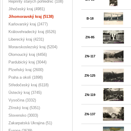
Reprinty starých pohlednic (108)
Jihočeský kraj (4981)
Jihomoravský kraj (5138)
B-18
Karlovarský kraj (2477)
Královehradecký kraj (6526)
ZN-85
Liberecký kraj (4231)
Moravskoslezský kraj (5204)
Olomoucký kraj (4456)
ZN-117
Pardubický kraj (3044)
Plzeňský kraj (2600)
ZN-125
Praha a okolí (1898)
Středočeský kraj (6118)
Ústecký kraj (3745)
ZN-119
Vysočina (3332)
Zlínský kraj (5351)
ZN-137
Slovensko (3003)
Zakarpatská Ukrajina (51)
Evropa (2639)