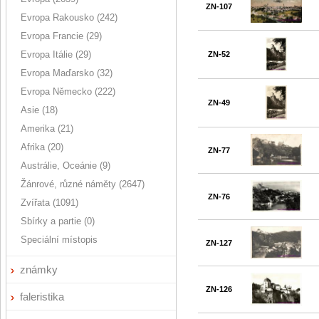
ZN-107
Evropa Rakousko (242)
Evropa Francie (29)
Evropa Itálie (29)
ZN-52
Evropa Maďarsko (32)
Evropa Německo (222)
ZN-49
Asie (18)
Amerika (21)
Afrika (20)
ZN-77
Austrálie, Oceánie (9)
Žánrové, různé náměty (2647)
ZN-76
Zvířata (1091)
Sbírky a partie (0)
Speciální místopis
ZN-127
známky
ZN-126
faleristika