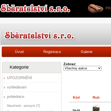
Úvod
Registrace
Galerie
Zobraz:
Kategorie
UPOZORNĚNÍ
vyhledávání
pohlednice
Kód
Rub
Neurčené - anonym (7)
ZN-55