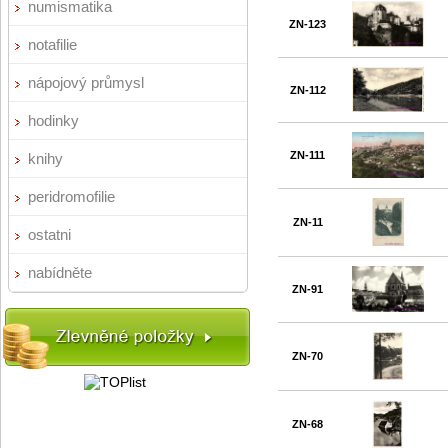
numismatika
ZN-123
notafilie
nápojový průmysl
ZN-112
hodinky
ZN-111
knihy
peridromofilie
ZN-11
ostatni
nabídněte
ZN-91
ZN-70
ZN-68