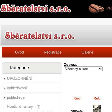
Úvod
Registrace
Galerie
Zobraz:
Kategorie
UPOZORNĚNÍ
vyhledávání
pohlednice
Kód
Rub
Neurčené - anonym (7)
VBK-464