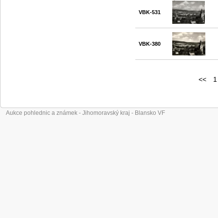
VBK-531
VBK-380
<<
1
Aukce pohlednic a známek - Jihomoravský kraj - Blansko VF