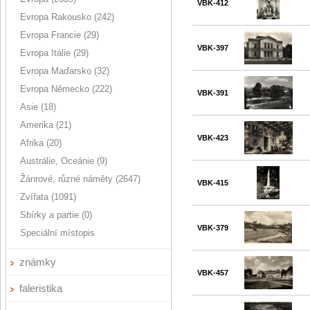
VBK-412
Evropa Rakousko (242)
Evropa Francie (29)
VBK-397
Evropa Itálie (29)
Evropa Maďarsko (32)
Evropa Německo (222)
VBK-391
Asie (18)
Amerika (21)
VBK-423
Afrika (20)
Austrálie, Oceánie (9)
Žánrové, různé náměty (2647)
VBK-415
Zvířata (1091)
Sbírky a partie (0)
VBK-379
Speciální místopis
známky
VBK-457
faleristika