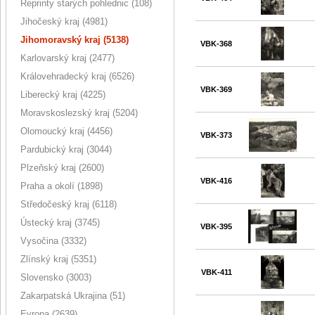
Reprinty starých pohlednic (108)
Jihočeský kraj (4981)
Jihomoravský kraj (5138)
VBK-368
Karlovarský kraj (2477)
Královehradecký kraj (6526)
VBK-369
Liberecký kraj (4225)
Moravskoslezský kraj (5204)
Olomoucký kraj (4456)
VBK-373
Pardubický kraj (3044)
Plzeňský kraj (2600)
VBK-416
Praha a okolí (1898)
Středočeský kraj (6118)
Ústecký kraj (3745)
VBK-395
Vysočina (3332)
Zlínský kraj (5351)
VBK-411
Slovensko (3003)
Zakarpatská Ukrajina (51)
Evropa (2639)