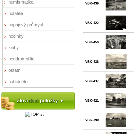
numismatika
VBK-439
notafilie
VBK-422
nápojový průmysl
hodinky
VBK-459
knihy
peridromofilie
VBK-438
ostatni
nabídněte
VBK-437
VBK-421
VBK-390