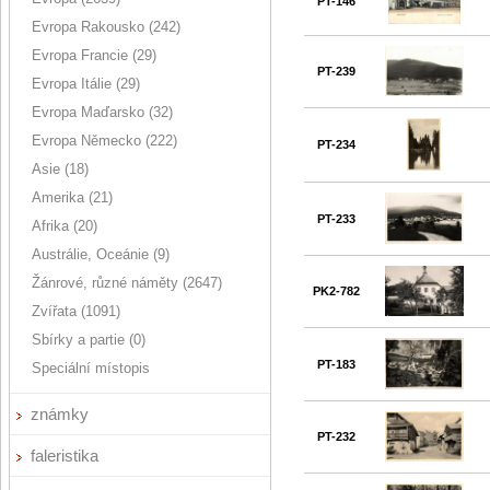
PT-146
Evropa Rakousko (242)
Evropa Francie (29)
PT-239
Evropa Itálie (29)
Evropa Maďarsko (32)
Evropa Německo (222)
PT-234
Asie (18)
Amerika (21)
PT-233
Afrika (20)
Austrálie, Oceánie (9)
Žánrové, různé náměty (2647)
PK2-782
Zvířata (1091)
Sbírky a partie (0)
PT-183
Speciální místopis
známky
PT-232
faleristika