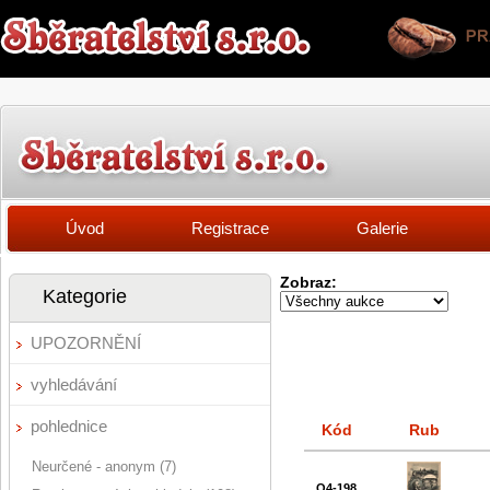
Úvod
Registrace
Galerie
Zobraz:
Kategorie
UPOZORNĚNÍ
vyhledávání
pohlednice
Kód
Rub
Neurčené - anonym (7)
Q4-198