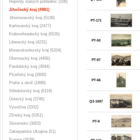
Reprinty starých pohlednic (108)
Jihočeský kraj (4981)
Jihomoravský kraj (5138)
PT-171
Karlovarský kraj (2477)
Královehradecký kraj (6526)
PT-50
Liberecký kraj (4231)
Moravskoslezský kraj (5204)
Olomoucký kraj (4456)
PT-87
Pardubický kraj (3044)
Plzeňský kraj (2600)
PT-66
Praha a okolí (1898)
Středočeský kraj (6118)
Ústecký kraj (3745)
Q3-1697
Vysočina (3332)
Zlínský kraj (5351)
PT-8
Slovensko (3003)
Zakarpatská Ukrajina (51)
Evropa (2639)