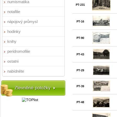
numismatika
PT-231
notafilie
nápojový průmysl
PT-16
hodinky
PT-90
knihy
peridromofilie
PT-43
ostatni
PT-29
nabídněte
PT-39
PT-48