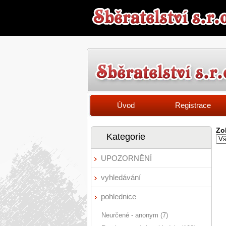
Úvod
Registrace
Zo
Kategorie
UPOZORNĚNÍ
vyhledávání
pohlednice
Neurčené - anonym (7)