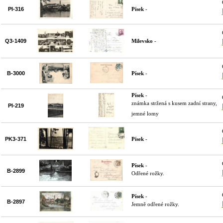
PI-316
Písek
-
Q3-1409
Milevsko
-
B-3000
Písek
-
Písek
-
známka stržená s kusem zadní strany,
PI-219
jemné lomy
PK3-371
Písek
-
Písek
-
B-2899
Odřené rožky.
Písek
-
B-2897
Jemně odřené rožky.