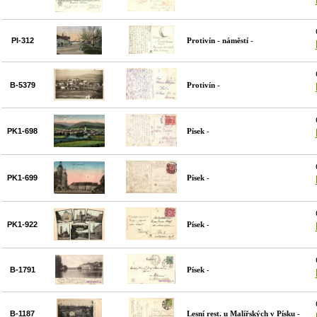
PI-312
Protivín - náměstí
-
B-5379
Protivín
-
PK1-698
Písek
-
PK1-699
Písek
-
PK1-922
Písek
-
B-1791
Písek
-
B-1187
Lesní rest. u Malířských v Písku
-