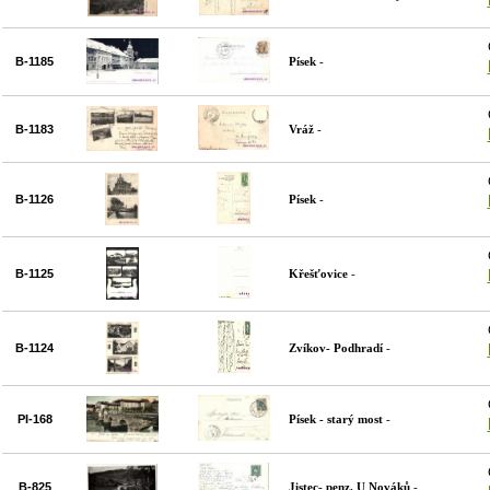
B-1185
Písek
-
B-1183
Vráž
-
B-1126
Písek
-
B-1125
Křešťovice
-
B-1124
Zvíkov- Podhradí
-
PI-168
Písek - starý most
-
B-825
Jistec- penz. U Nováků
-