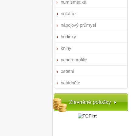
numismatika
notafilie
nápojový průmysl
hodinky
knihy
peridromofilie
ostatni
nabídněte