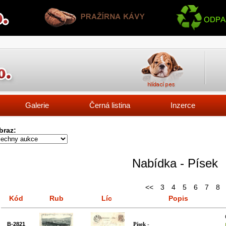
Galerie
Černá listina
Inzerce
braz:
Nabídka - Písek
<<
3
4
5
6
7
8
Kód
Rub
Líc
Popis
B-2821
Písek
-