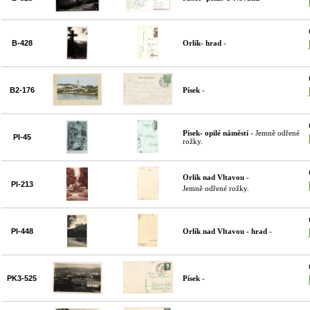
B-428
Orlík- hrad
-
B2-176
Písek
-
Písek- opilé náměstí
- Jemně odřené
PI-45
rožky.
Orlík nad Vltavou
-
PI-213
Jemně odřené rožky.
PI-448
Orlík nad Vltavou - hrad
-
PK3-525
Písek
-