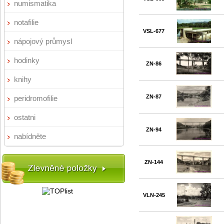
numismatika
notafilie
VSL-677
nápojový průmysl
hodinky
ZN-86
knihy
ZN-87
peridromofilie
ostatni
ZN-94
nabídněte
ZN-144
VLN-245