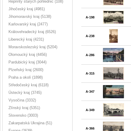
Reprinty starých pohlednic (108)
Jihočeský kraj (4981)
Jihomoravský kraj (5138)
A-198
Karlovarský kraj (2477)
Královehradecký kraj (6526)
A-238
Liberecký kraj (4231)
Moravskoslezský kraj (5204)
Olomoucký kraj (4456)
A-286
Pardubický kraj (3044)
Plzeňský kraj (2600)
A-315
Praha a okolí (1898)
Středočeský kraj (6118)
A-347
Ústecký kraj (3745)
Vysočina (3332)
Zlínský kraj (5351)
A-349
Slovensko (3003)
Zakarpatská Ukrajina (51)
A-366
Evropa (2639)