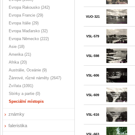
Evropa Rakousko (242)
Evropa Francie (29)
VUO-321
Evropa Itálie (29)
Evropa Maďarsko (32)
VSL-579
Evropa Německo (222)
Asie (18)
Amerika (21)
VSL-598
Afrika (20)
Austrálie, Oceánie (9)
VSL-606
Žánrové, různé náměty (2647)
Zvířata (1091)
Sbírky a partie (0)
VSL-609
Speciální místopis
známky
VSL-616
faleristika
VSL-663