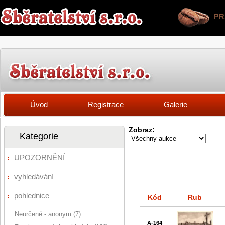
Úvod
Registrace
Galerie
Zobraz:
Kategorie
UPOZORNĚNÍ
vyhledávání
pohlednice
Kód
Rub
Neurčené - anonym (7)
A-164