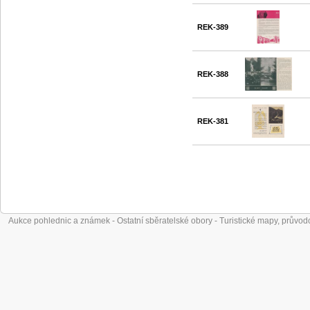
REK-389
REK-388
REK-381
Aukce pohlednic a známek - Ostatní sběratelské obory - Turistické mapy, průvod