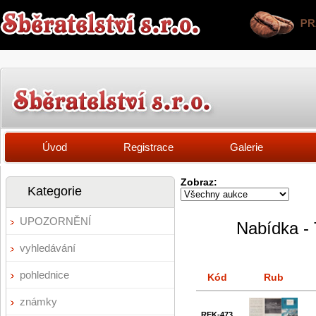
Úvod
Registrace
Galerie
Zobraz:
Kategorie
UPOZORNĚNÍ
Nabídka - 
vyhledávání
pohlednice
Kód
Rub
známky
REK-473