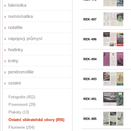
faleristika
numismatika
REK-497
notafilie
nápojový průmysl
REK-496
hodinky
REK-494
knihy
peridromofilie
REK-493
ostatni
Fotografie (452)
REK-491
Písemnosti (29)
Plakáty (13)
REK-485
Ostatní sběratelské obory (856)
Filumenie (204)