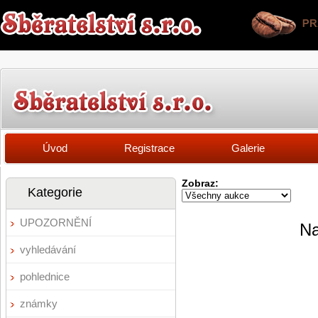
Úvod
Registrace
Galerie
Zobraz:
Kategorie
UPOZORNĚNÍ
Na
vyhledávání
pohlednice
známky