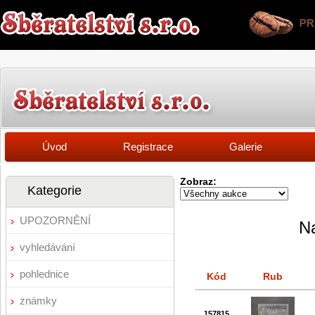
Úvod
Registrace
Galerie
Zobraz:
Kategorie
UPOZORNĚNÍ
Na
vyhledávání
pohlednice
Kód
Rub
známky
157815