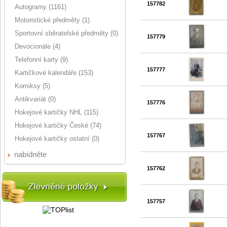
157782
Autogramy (1161)
Motoristické předměty (1)
Sportovní sběratelské předměty (0)
157779
Devocionále (4)
Telefonní karty (9)
157777
Kartičkové kalendáře (153)
Komiksy (5)
Antikvariát (0)
157776
Hokejové kartičky NHL (115)
Hokejové kartičky České (74)
157767
Hokejové kartičky ostatní (0)
nabídněte
157762
157757