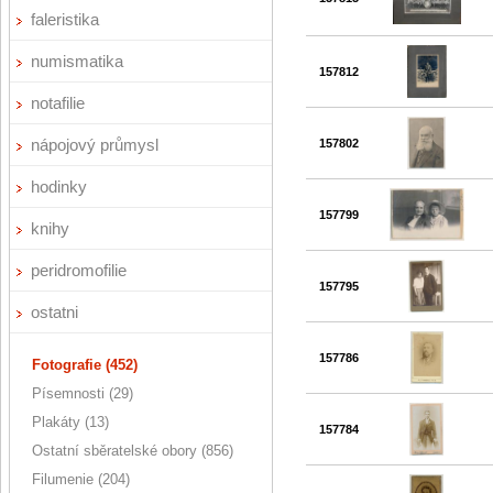
faleristika
numismatika
157812
notafilie
nápojový průmysl
157802
hodinky
157799
knihy
peridromofilie
157795
ostatni
157786
Fotografie (452)
Písemnosti (29)
Plakáty (13)
157784
Ostatní sběratelské obory (856)
Filumenie (204)