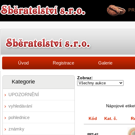
Úvod
Registrace
Galerie
Zobraz:
Kategorie
UPOZORNĚNÍ
vyhledávání
Nápojové etike
pohlednice
Kód
Kat. č.
R
známky
PPT-42