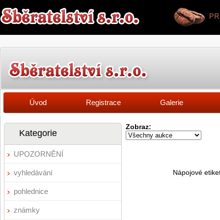
Úvod
Registrace
Galerie
Zobraz:
Kategorie
UPOZORNĚNÍ
vyhledávání
Nápojové etike
pohlednice
známky