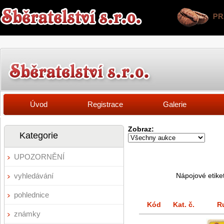
Úvod
Registrace
Galerie
Zobraz:
Kategorie
UPOZORNĚNÍ
vyhledávání
Nápojové etike
pohlednice
Kód
Kat. č.
R
známky