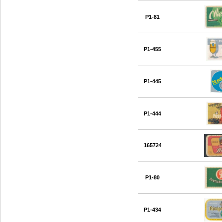
P1-81
P1-455
P1-445
P1-444
165724
P1-80
P1-434