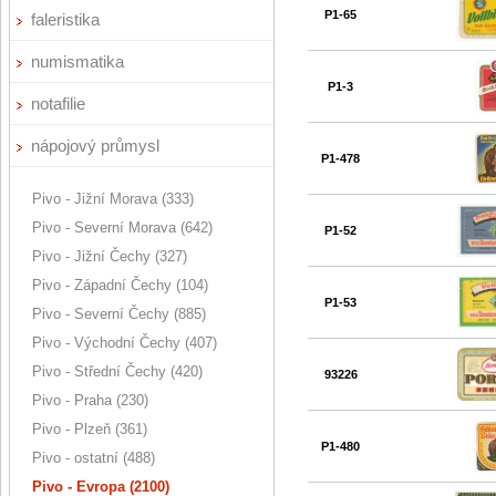
P1-65
faleristika
numismatika
P1-3
notafilie
nápojový průmysl
P1-478
Pivo - Jižní Morava (333)
Pivo - Severní Morava (642)
P1-52
Pivo - Jižní Čechy (327)
Pivo - Západní Čechy (104)
P1-53
Pivo - Severní Čechy (885)
Pivo - Východní Čechy (407)
Pivo - Střední Čechy (420)
93226
Pivo - Praha (230)
Pivo - Plzeň (361)
P1-480
Pivo - ostatní (488)
Pivo - Evropa (2100)