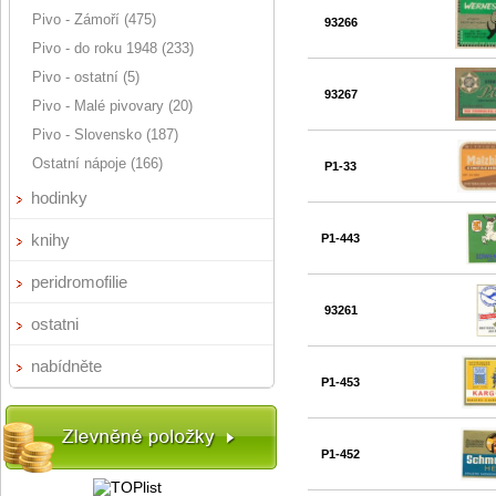
Pivo - Zámoří (475)
93266
Pivo - do roku 1948 (233)
Pivo - ostatní (5)
93267
Pivo - Malé pivovary (20)
Pivo - Slovensko (187)
Ostatní nápoje (166)
P1-33
hodinky
knihy
P1-443
peridromofilie
93261
ostatni
nabídněte
P1-453
P1-452