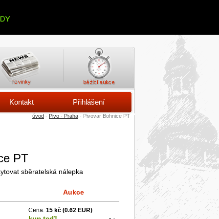
Kontakt
Přihlášení
úvod
-
Pivo - Praha
- Pivovar Bohnice PT
ice PT
ytovat sběratelská nálepka
Aukce
Cena:
15 kč
(0.62 EUR)
kup teď!