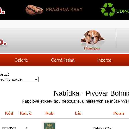
Galerie
Černá listina
Inzerce
braz:
Nabídka - Pivovar Bohn
Nápojové etikety jsou nepoužité, u některých se může vysk
Kód
Kat. č.
Rub
Líc
Popis
PPT-3592
2
Bohnice č.2
-