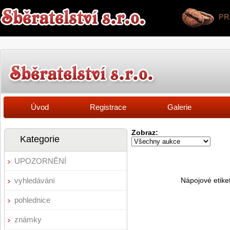
Úvod
Registrace
Galerie
Zobraz:
Kategorie
UPOZORNĚNÍ
vyhledávání
Nápojové etike
pohlednice
známky