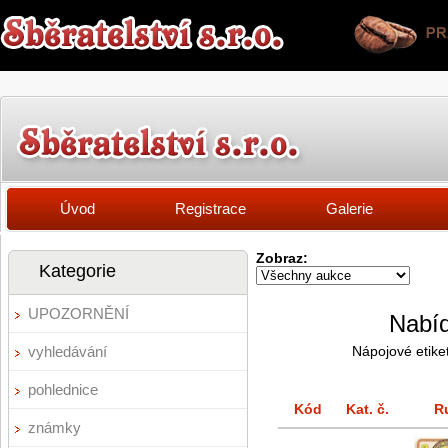
Úvod
Registrace
Galerie
Zobraz:
Kategorie
UPOZORNĚNÍ
Nabíd
vyhledávání
Nápojové etike
pohlednice
Kód
Kat. č.
R
známky