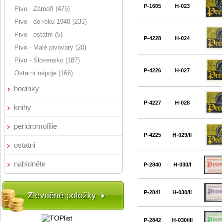
P-1605
H-023
Pivo - Zámoří (475)
Pivo - do roku 1948 (233)
Pivo - ostatní (5)
P-4228
H-024
Pivo - Malé pivovary (20)
Pivo - Slovensko (187)
P-4226
H-027
Ostatní nápoje (166)
hodinky
P-4227
H-028
knihy
peridromofilie
P-4225
H-029/II
ostatni
nabídněte
P-2840
H-030/I
P-2841
H-030/II
P-2842
H-030/III