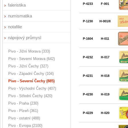
P-4233
F-001
faleristika
numismatika
P-1230
H-001/II
notafilie
nápojový průmysl
P-1604
H-011
Pivo - Jižní Morava (333)
P-4232
H-017
Pivo - Severní Morava (642)
Pivo - Jižní Čechy (327)
Pivo - Západní Čechy (104)
P-4231
H-018
Pivo - Severní Čechy (885)
Pivo - Východní Čechy (407)
P-4230
H-019
Pivo - Střední Čechy (420)
Pivo - Praha (230)
Pivo - Plzeň (361)
P-4229
H-020
Pivo - ostatní (488)
Pivo - Evropa (2100)