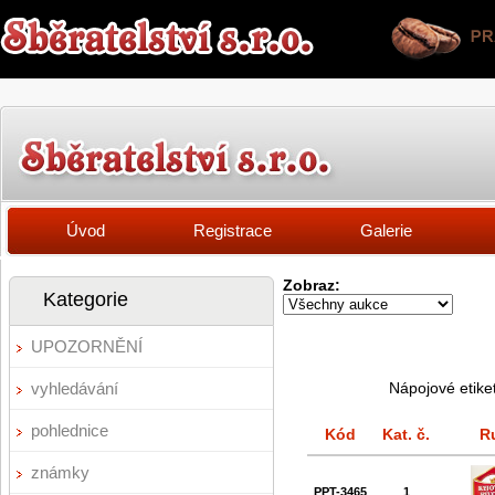
Úvod
Registrace
Galerie
Zobraz:
Kategorie
UPOZORNĚNÍ
vyhledávání
Nápojové etike
pohlednice
Kód
Kat. č.
R
známky
PPT-3465
1