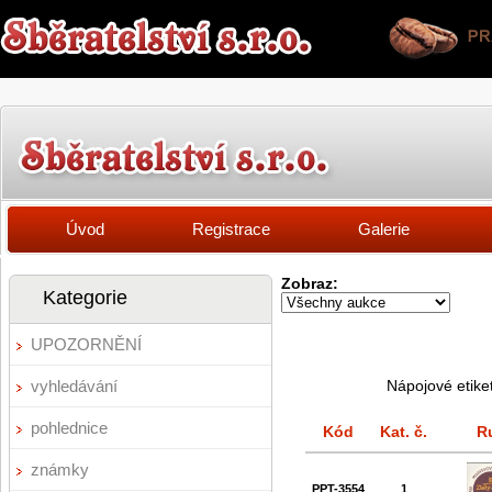
Úvod
Registrace
Galerie
Zobraz:
Kategorie
UPOZORNĚNÍ
vyhledávání
Nápojové etike
pohlednice
Kód
Kat. č.
R
známky
PPT-3554
1